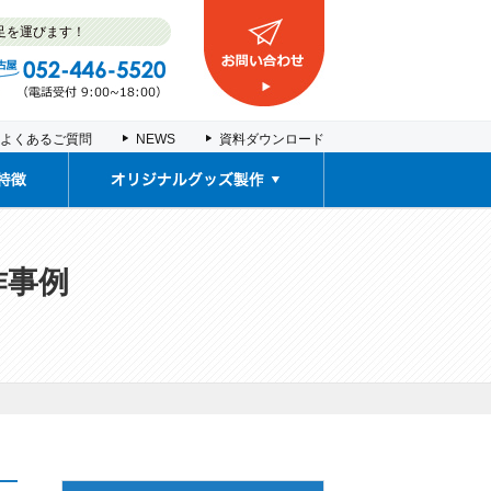
足を運びます！
よくあるご質問
NEWS
資料ダウンロード
取扱商品
販促ノベルティ・
車検証入れ
契約書ファイル
塩ビポーチ
推し活グッズ
お薬カレンダー
オリジナルグッズ製作事例
作事例