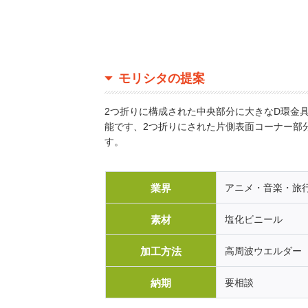
モリシタの提案
2つ折りに構成された中央部分に大きなD環金
能です、2つ折りにされた片側表面コーナー部
す。
業界
アニメ・音楽・旅
素材
塩化ビニール
加工方法
高周波ウエルダー
納期
要相談