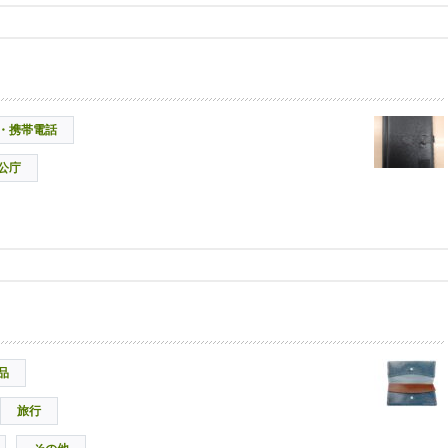
・携帯電話
公庁
品
旅行