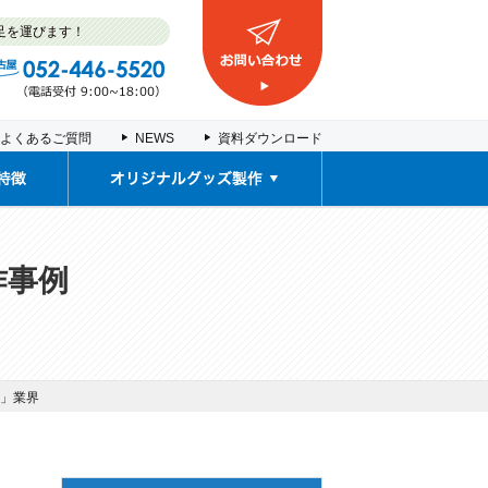
足を運びます！
よくあるご質問
NEWS
資料ダウンロード
取扱商品
販促ノベルティ・
車検証入れ
契約書ファイル
塩ビポーチ
推し活グッズ
お薬カレンダー
オリジナルグッズ製作事例
作事例
」業界