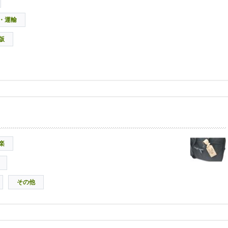
・運輸
版
楽
その他