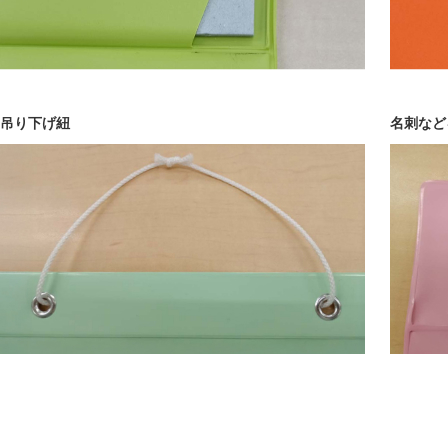
吊り下げ紐
名刺など