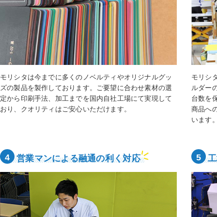
モリシタは今までに多くのノベルティやオリジナルグッ
モリシ
ズの製品を製作しております。ご要望に合わせ素材の選
ルダー
定から印刷手法、加工までを国内自社工場にて実現して
台数を
おり、クオリティはご安心いただけます。
商品へ
います
4
5
営業マンによる融通の利く対応
工