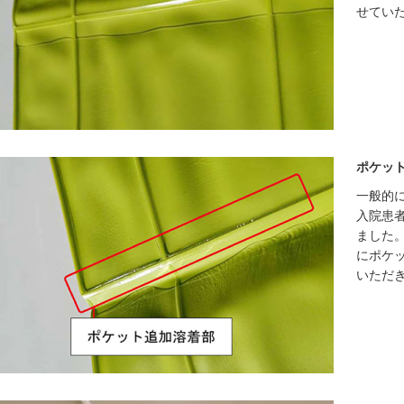
せてい
ポケッ
一般的
入院患
ました
にポケ
いただ