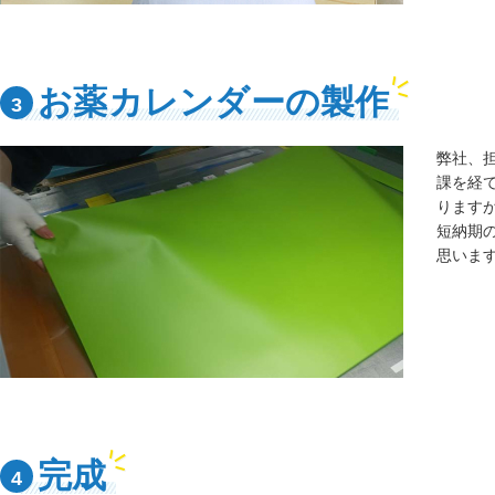
お薬カレンダーの製作
3
弊社、
課を経
ります
短納期
思いま
完成
4