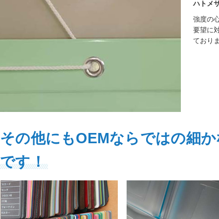
ハトメ
強度の
要望に
ており
その他にもOEMならではの細
です！