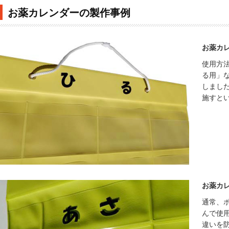
お薬カレンダーの製作事例
お薬カ
使用方
る用」
しまし
施すと
お薬カ
通常、
んで使
違いを