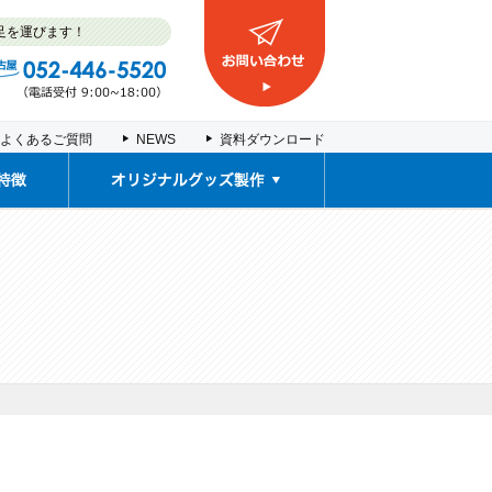
足を運びます！
よくあるご質問
NEWS
資料ダウンロード
取扱商品
販促ノベルティ・
車検証入れ
契約書ファイル
塩ビポーチ
推し活グッズ
お薬カレンダー
オリジナルグッズ製作事例