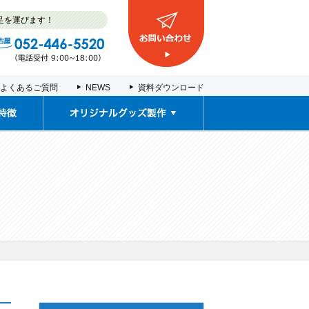
足を運びます！
よくあるご質問
NEWS
資料ダウンロード
取扱商品
販促ノベルティ・
車検証入れ
契約書ファイル
塩ビポーチ
推し活グッズ
お薬カレンダー
オリジナルグッズ製作事例