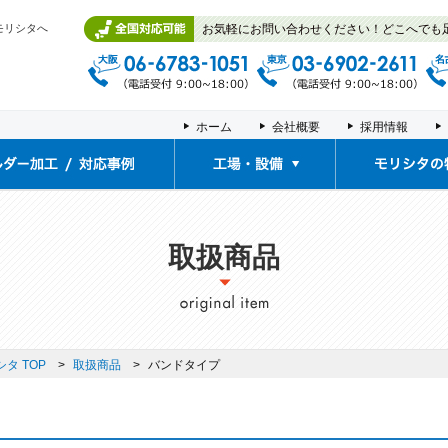
モリシタへ
お気軽にお問い合わせください！どこへでも
ホーム
会社概要
採用情報
工場・設備
展示ルーム/体験ルーム
拠点紹介
取扱商品
タ TOP
取扱商品
バンドタイプ