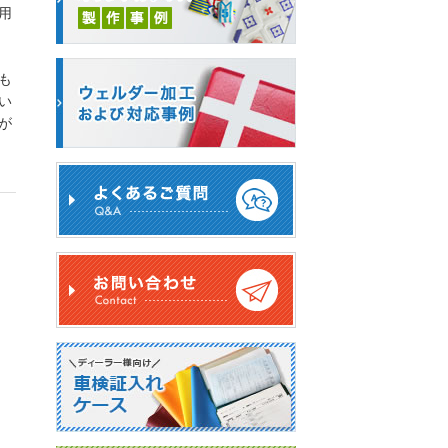
用
も
い
が