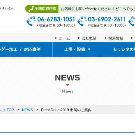
モリシタへ
お気軽にお問い合わせください！どこへでも
ホーム
会社概要
採用情報
工場・設備
展示ルーム/体験ルーム
拠点紹介
NEWS
タ TOP
NEWS
Prrint Doors2019 出展のご案内