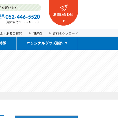
足を運びます！
よくあるご質問
NEWS
資料ダウンロード
取扱商品
販促ノベルティ・
車検証入れ
契約書ファイル
塩ビポーチ
推し活グッズ
お薬カレンダー
オリジナルグッズ製作事例