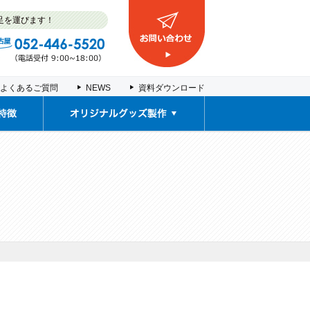
足を運びます！
よくあるご質問
NEWS
資料ダウンロード
取扱商品
販促ノベルティ・
車検証入れ
契約書ファイル
塩ビポーチ
推し活グッズ
お薬カレンダー
オリジナルグッズ製作事例